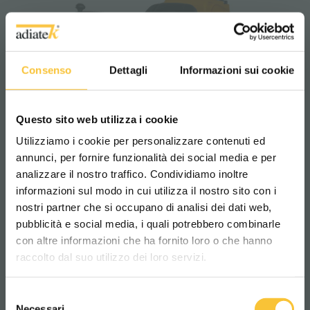
Consenso
Dettagli
Informazioni sui cookie
Questo sito web utilizza i cookie
Utilizziamo i cookie per personalizzare contenuti ed
annunci, per fornire funzionalità dei social media e per
analizzare il nostro traffico. Condividiamo inoltre
informazioni sul modo in cui utilizza il nostro sito con i
nostri partner che si occupano di analisi dei dati web,
pubblicità e social media, i quali potrebbero combinarle
Scegli il paese in cui ti trovi e la tua
con altre informazioni che ha fornito loro o che hanno
lingua per una migliore esperienza di
raccolto dal suo utilizzo dei loro servizi.
navigazione
coral 65m II
Selezione
WORLDWIDE
Necessari