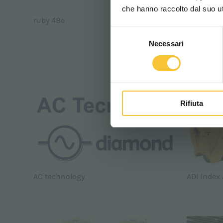
che hanno raccolto dal suo uti
ruby 48e
Quartz 70
Selezione
Necessari
del
consenso
COMPANY
Rifiuta
AC technology
ADI Index