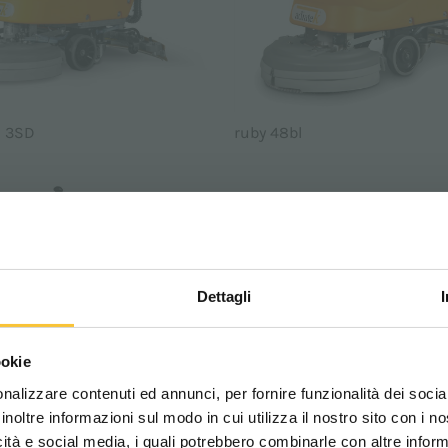
h 3SD
ruby 48bl
Dettagli
Scegli il paese in cui ti tr
ookie
una migliore esperien
nalizzare contenuti ed annunci, per fornire funzionalità dei socia
inoltre informazioni sul modo in cui utilizza il nostro sito con i 
icità e social media, i quali potrebbero combinarle con altre inform