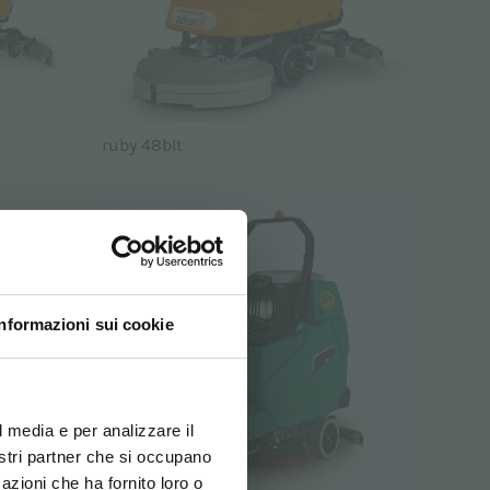
ruby 48blt
Informazioni sui cookie
ovi e la tua lingua per
za di navigazione
l media e per analizzare il
nostri partner che si occupano
azioni che ha fornito loro o