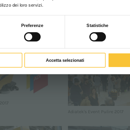
WORLDWIDE
lizzo dei loro servizi.
s
R-Quartz 70s
Preferenze
Statistiche
CONTINUA
, ADIATEK, HIGHLIGHTS: INDUSTRIAL FLOOR
Accetta selezionati
 2017
Adiatek's Event Pulire 2017