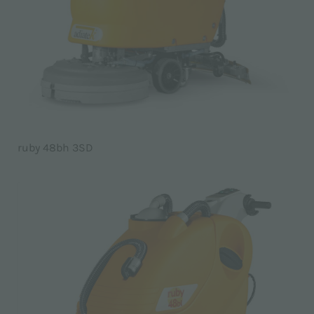
ruby 48bh 3SD