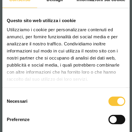
Questo sito web utilizza i cookie
opal 66
Utilizziamo i cookie per personalizzare contenuti ed
annunci, per fornire funzionalità dei social media e per
analizzare il nostro traffico. Condividiamo inoltre
informazioni sul modo in cui utilizza il nostro sito con i
nostri partner che si occupano di analisi dei dati web,
pubblicità e social media, i quali potrebbero combinarle
Scegli il paese in cui ti trovi e la tua
con altre informazioni che ha fornito loro o che hanno
lingua per una migliore esperienza di
raccolto dal suo utilizzo dei loro servizi.
navigazione
Selezione
WORLDWIDE
Necessari
del
consenso
ITALIANO
Preferenze